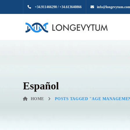
+34.911466290 / +34.613640866
info@longevytum.co
Español
HOME
POSTS TAGGED "AGE MANAGEMEN