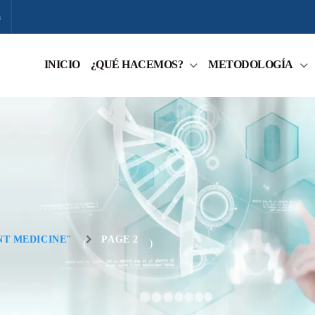
m
INICIO
¿QUÉ HACEMOS?
METODOLOGÍA
T MEDICINE"
PAGE 2
(
)