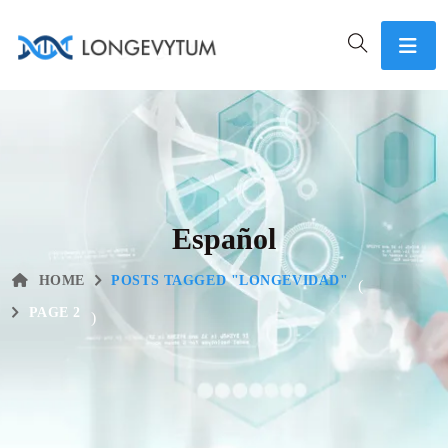
Español
HOME
POSTS TAGGED "LONGEVIDAD"
(
PAGE 2
)